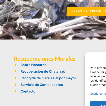
estaremos encantados
SOBRE RECUPERACI
Recuperaciones Morales
Sobre Nosotros
Para ofrece
Recuperación de Chatarras
almacenar y/
tecnologías
Recogida de metales al por mayor
las identifi
Servicio de Contenedores
puede afect
Contacto
Gestionar lo