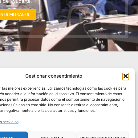
 de ayudarte.
ONES MORALES
Información
Gestionar consentimiento
Aviso Legal
r las mejores experiencias, utilizamos tecnologías como las cookies para
Política de Privacidad
o acceder a la información del dispositivo. El consentimiento de estas
 nos permitirá procesar datos como el comportamiento de navegación o
Política de privacidad redes sociales
caciones únicas en este sitio. No consentir o retirar el consentimiento,
Política de Cookies
ar negativamente a ciertas características y funciones.
Política de Calidad
s servicios