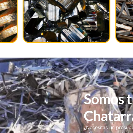
Somos t
Chatarr
¿Necesitas un presup