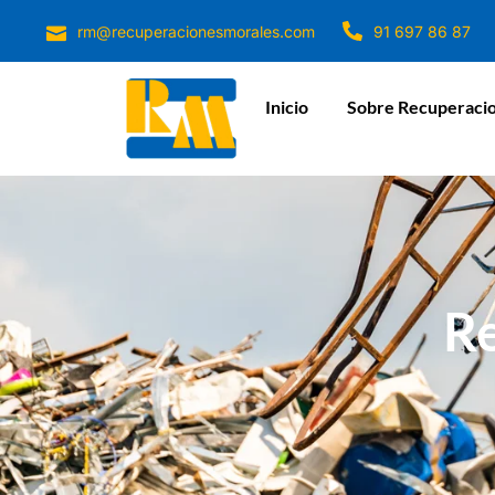
rm@recuperacionesmorales.com
91 697 86 87
Inicio
Sobre Recuperaci
Re