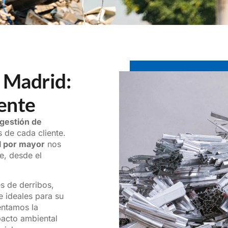
 Madrid:
iente
 gestión de
 de cada cliente.
l por mayor
nos
e, desde el
s de derribos,
e ideales para su
entamos la
pacto ambiental